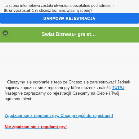
Ta strona internetowa została utworzona bezpłatnie pod adresem
Stronygratis.pl
. Czy chcesz też mieć własną stronę?
DARMOWA REJESTRACJA
Świat Biznesu- gra strategiczna, w której można wcielić się w rolę właściciela dowolnej firmy bądź przedsiębiorstwa!
Cieszymy się ogromnie z tego że Chcesz się zarejestrować! Jednak
najpierw zapoznaj się z regułami gry które możesz znaleźć
TUTAJ
.
Następnie zapraszamy do rejestracji! Czekamy na Ciebie i Twój
ogromny talent!
Zgadzam się z regułami gry. Chcę przejść do rejestracji!
Nie zgadzam się z regułami gry!